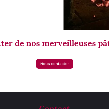
ter de nos merveilleuses pât
Nous contacter
Contact