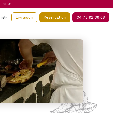
ntôt 🍕
Livraison
Réservation
04 73 92 36 68
ités