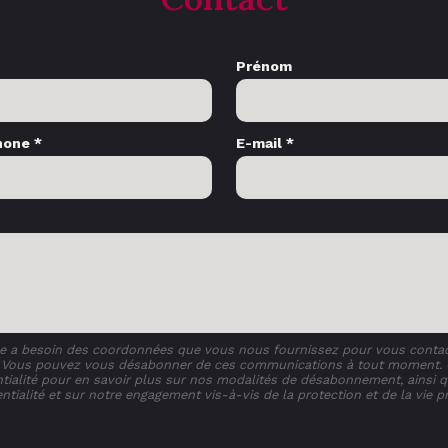
Prénom
hone *
E-mail *
e a besoin des coordonnées que vous nous fournissez pour vous contac
s. Vous pouvez vous désabonner de ces communications à tout moment. 
ntialité pour en savoir plus sur nos modalités de désabonnement, ainsi 
ntialité et sur notre engagement vis-à-vis de la protection et de la vie pr