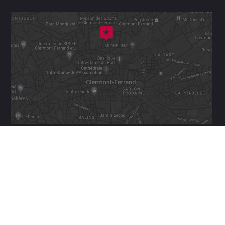
Adresse
9 Pl. des Bughes
63000 Clermont-Ferrand
Itinéraire