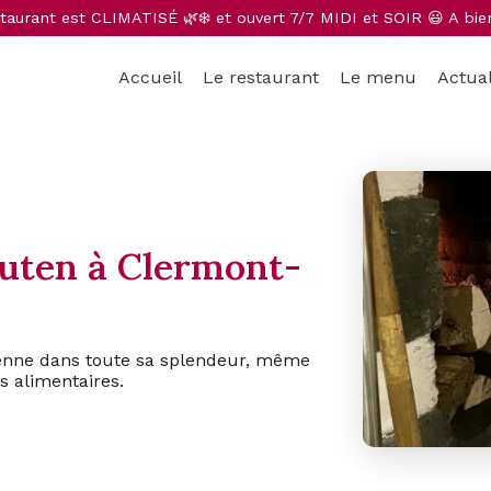
taurant est CLIMATISÉ 🌿❄️ et ouvert 7/7 MIDI et SOIR 😃 A bie
Accueil
Le restaurant
Le menu
Actual
luten à Clermont-
alienne dans toute sa splendeur, même
s alimentaires.