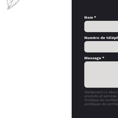
Nom *
Numéro de télép
Message *
Restaurant Le Vésuv
produits et service
Politique de confide
politiques de confide