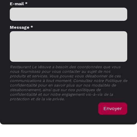
E-mail *
Message *
Restaurant Le Vésuve a besoin des coordonnées que vous
nous fournissez pour vous contacter au sujet de nos
produits et services. Vous pouvez vous désabonner de ces
communications à tout moment. Consultez notre Politique de
confidentialité pour en savoir plus sur nos modalités de
désabonnement, ainsi que sur nos politiques de
confidentialité et sur notre engagement vis-à-vis de la
protection et de la vie privée.