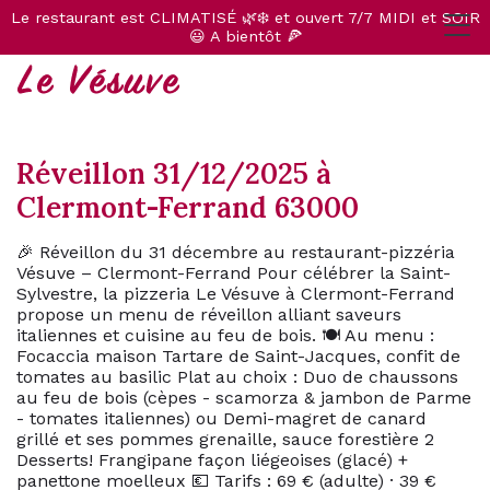
Le restaurant est CLIMATISÉ 🌿❄️ et ouvert 7/7 MIDI et SOIR
😃 A bientôt 🍕
Réveillon 31/12/2025 à
Clermont-Ferrand 63000
🎉 Réveillon du 31 décembre au restaurant-pizzéria
Vésuve – Clermont-Ferrand Pour célébrer la Saint-
Sylvestre, la pizzeria Le Vésuve à Clermont-Ferrand
propose un menu de réveillon alliant saveurs
italiennes et cuisine au feu de bois. 🍽️ Au menu :
Focaccia maison Tartare de Saint-Jacques, confit de
tomates au basilic Plat au choix : Duo de chaussons
au feu de bois (cèpes - scamorza & jambon de Parme
- tomates italiennes) ou Demi-magret de canard
grillé et ses pommes grenaille, sauce forestière 2
Desserts! Frangipane façon liégeoises (glacé) +
panettone moelleux 💶 Tarifs : 69 € (adulte) · 39 €