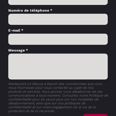
Numéro de téléphone *
E-mail *
Message *
Restaurant Le Vésuve a besoin des coordonnées que vous
nous fournissez pour vous contacter au sujet de nos
produits et services. Vous pouvez vous désabonner de ces
communications à tout moment. Consultez notre Politique de
confidentialité pour en savoir plus sur nos modalités de
désabonnement, ainsi que sur nos politiques de
confidentialité et sur notre engagement vis-à-vis de la
protection et de la vie privée.