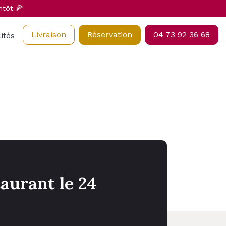
ntôt 🍕
Livraison
Réservation
04 73 92 36 68
ités
aurant le 24