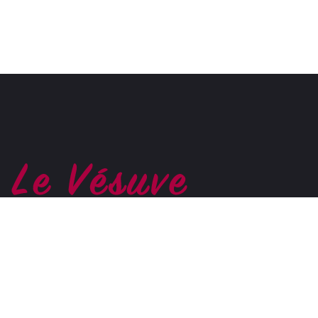
La Pizzeria à l'ancienne
Nous contacter
Livraison
Réservation
04 73 92 36 68