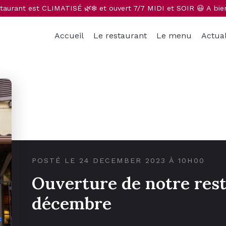
taurant est CLIMATISÉ 🌿❄️ et ouvert 7/7 MIDI et SOIR 😃 A bie
Accueil
Le restaurant
Le menu
Actual
POSTÉ LE 24 DECEMBER 2023 À 10H00
Ouverture de notre rest
décembre